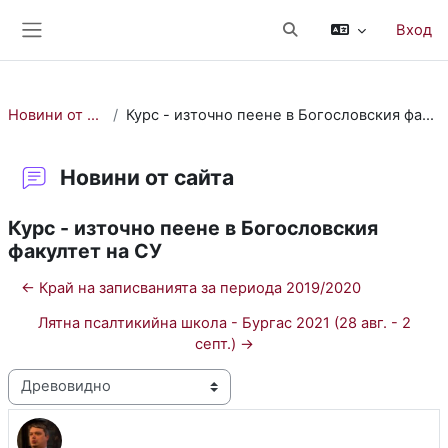
Перейти к основному содержанию
Вход
Изменить данные поис
Боковая панель
Новини от сайта
Курс - източно пеене в Богословския факултет на СУ
Новини от сайта
Курс - източно пеене в Богословския
факултет на СУ
← Край на записванията за периода 2019/2020
Лятна псалтикийна школа - Бургас 2021 (28 авг. - 2
септ.) →
Режим отображения