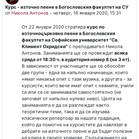
Курс - източно пеене в Богословския факултет на СУ
Количество ответов: 0
от
Никола Антонов
-
четверг, 16 января 2020, 15:31
От 22 януари 2020 стратира
курс по
източноцърковно пеене в Богословския
факултет на Софийския университет "Св.
Климент Охридски"
с преподавател Никола
Антонов. Заниманията ще се провеждат
всяка
сряда от 18:30 ч. в аудитория номер 8 (на 3 ет).
В зависимост от участниците ще се обособят
две групи - една за напълно начинаещи, които
нямат никакъв опит с тази музика, а другата - за
курсисти, които вече имат опит с невмите, учили
са или са се занимавали самостоятелно (не
започват от напълно нулево ниво). Целта на
заниманията е да се разглеждат както
теоретични теми, така и да се изучава
класически репертоар за нашата традиция,
който да помогне на курсистите да навлязат в
дебрите на източното пеене и да бъдат полезни
на клира в своите храмове. Съдържанието на