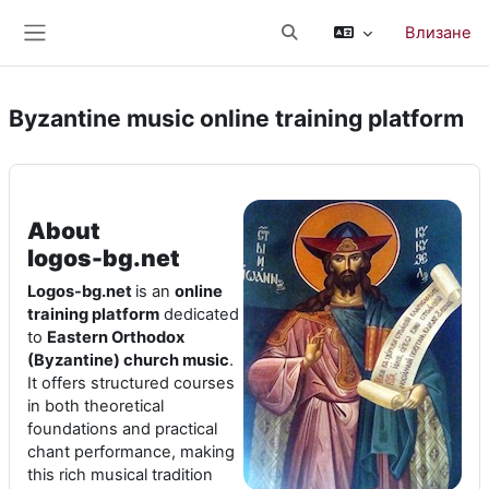
Прескочи на основното съдържание
Влизане
Превключване при въвеж
Страничен панел
Byzantine music online training platform
About
logos‑bg.net
Logos-bg.net
is an
online
training platform
dedicated
to
Eastern Orthodox
(Byzantine) church music
.
It offers structured courses
in both theoretical
foundations and practical
chant performance, making
this rich musical tradition