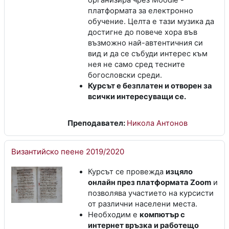
организира чрез Moodle -
платформата за електронно
обучение. Целта е тази музика да
достигне до повече хора във
възможно най-автентичния си
вид и да се събуди интерес към
нея не само сред тесните
богословски среди.
Курсът е безплатен и отворен за
всички интересуващи се.
Преподавател:
Никола Антонов
Византийско пеене 2019/2020
Курсът се провежда
изцяло
онлайн през платформата Zoom
и
позволява участието на курсисти
от различни населени места.
Необходим е
компютър с
интернет връзка и работещо