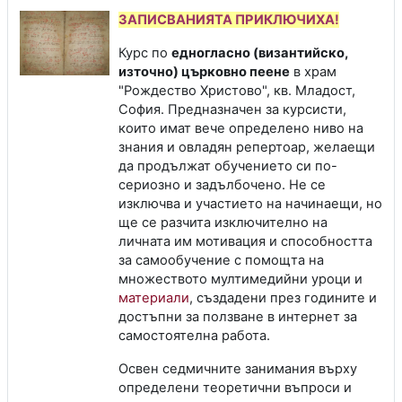
ЗАПИСВАНИЯТА ПРИКЛЮЧИХА!
Курс по
едногласно (византийско,
източно) църковно пеене
в храм
"Рождество Христово", кв. Младост,
София. Предназначен за курсисти,
които имат вече определено ниво на
знания и овладян репертоар, желаещи
да продължат обучението си по-
сериозно и задълбочено. Не се
изключва и участието на начинаещи, но
ще се разчита изключително на
личната им мотивация и способността
за самообучение с помощта на
множеството мултимедийни уроци и
материали
, създадени през годините и
достъпни за ползване в интернет за
самостоятелна работа.
Освен седмичните занимания върху
определени теоретични въпроси и