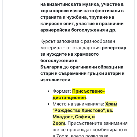
на византийската музика, участие в
хор и хорови изяви като фестивали в
страната и чужбина, трупане на
клиросен опит, участие в празнични
архиерейски богослужения и др.
Курсът запознава с разнообразен
материал - от стандартния
репертоар
за нуждите на храмовото
богослужение в
България
до
оригинални образци на
стари и съвременни гръцки автори и
изпълнители
.
Формат:
Присъствено-
дистанционен
.
Място на заниманията:
Храм
"Рождество Христово", кв.
Младост, София, и
Zoom
.
Присъствените занимания
ще се провеждат комбинирано и
в Zoom, което позволява