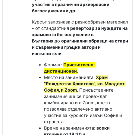
участие в празнични архиерейски
богослужения и др.
Курсът запознава с разнообразен материал
- от стандартния
репертоар за нуждите на
храмовото богослужение в
България
до
оригинални образци на стари
и съвременни гръцки автори и
изпълнители
.
Формат:
Присъствено-
дистанционен
.
Място на заниманията:
Храм
"Рождество Христово", кв. Младост,
София, и Zoom
.
Присъствените
занимания ще се провеждат
комбинирано и в Zoom, което
позволява отдалечено активно
участие за курсисти извън София и
страната.
Време на заниманията:
всеки
вторник от 18:30 ч.