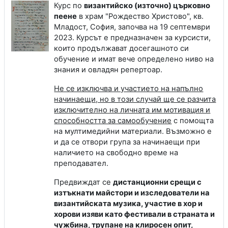
Курс по
византийско (източно) църковно
пеене
в храм "Рождество Христово", кв.
Младост, София, започва на 19 септември
2023. Курсът е предназначен за курсисти,
които продължават досегашното си
обучение и имат вече определено ниво на
знания и овладян репертоар.
Не се изключва и участието на напълно
начинаещи, но в този случай ще се разчита
изключително на личната им мотивация и
способността за самообучение
с помощта
на мултимедийни материали. Възможно е
и да се отвори група за начинаещи при
наличието на свободно време на
преподавател.
Предвиждат се
дистанционни срещи с
изтъкнати майстори и изследователи на
византийската музика, участие в хор и
хорови изяви като фестивали в страната и
чужбина, трупане на клиросен опит,