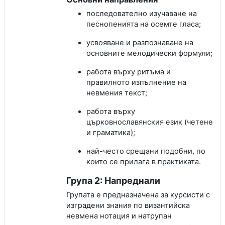
последователно изучаване на
песнопенията на осемте гласа;
усвояване и разпознаване на
основните мелодически формули;
работа върху ритъма и
правилното изпълнение на
невмения текст;
работа върху
църковнославянския език (четене
и граматика);
най-често срещани подобни, по
които се прилага в практиката.
Група 2: Напреднали
Групата е предназначена за курсисти с
изградени знания по византийска
невмена нотация и натрупан