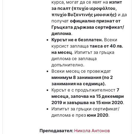
курса, могат да се явят на
изпит
за псалт (πτυχίο ιεροψάλτου,
πτυχίο Βυζαντινής μουσικής)
и да
получат
официално признат от
Гръцката държава сертификат/
диплома
.
Курсът не е безплатен.
Всеки
курсист заплаща
такса от 40 лв.
на месец
. Изпитът за гръцка
диплома се заплаща
допълнително.
Всеки месец се провеждат
минимум 8 занимания (по 2
занимания на седмица).
Курсът е с продължителност
7
месеца, започва на 15 декември
2019 и завършва на 15 юни 2020
.
Изпитът за гръцки сертификат/
диплома е през
юни 2020
.
Преподавател:
Никола Антонов