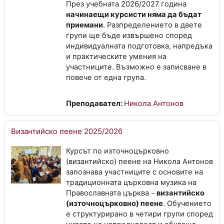
През учебната 2026/2027 година
начинаещи курсисти няма да бъдат
приемани
. Разпределението в двете
групи ще бъде извършено според
индивидуалната подготовка, напредъка
и практическите умения на
участниците. Възможно е записване в
повече от една група.
Преподавател:
Никола Антонов
Византийско пеене 2025/2026
Курсът по източноцърковно
(византийско) пеене на Никола Антонов
запознава участниците с основите на
традиционната църковна музика на
Православната църква -
византийско
(източноцърковно) пеене
. Обучението
е структурирано в четири групи според