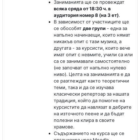
Заниманията ще се провеждат
всяка сряда от 18:30 ч. в
аудитория номер 8 (на 3 ет)
.
В зависимост от участниците ще
се обособят
две групи
- една за
напълно начинаещи, които нямат
никакъв опит с тази музика, а
другата - за курсисти, които вече
имат опит с невмите, учили са или
са се занимавали самостоятелно
(не започват о
т напълно нулево
ниво). Целта на заниманията е да
се разглеждат както теоретични
теми, така и да се изучава
класически репертоар за нашата
традиция, който да помогне на
курсистите да навлязат в дебрите
на източното пеене и да бъдат
полезни на клира в своите
храмове.
Съдържанието на курса ще се