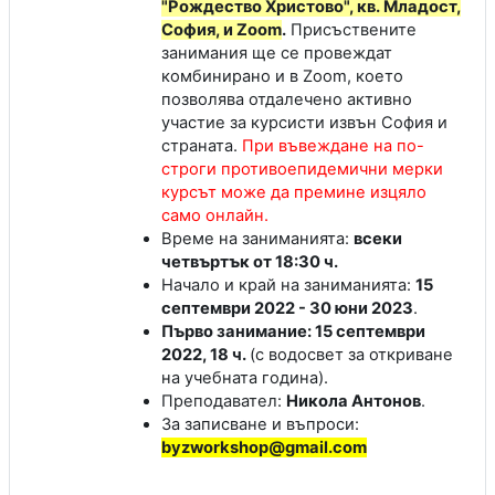
"Рождество Христово", кв. Младост,
София, и Zoom
.
Присъствените
занимания ще се провеждат
комбинирано и в Zoom, което
позволява отдалечено активно
участие за курсисти извън София и
страната.
При въвеждане на по-
строги противоепидемични мерки
курсът може да премине изцяло
само онлайн.
Време на заниманията
:
всеки
четвъртък от 18:30 ч.
Начало и край на заниманията
:
15
септември 2022 - 30 юни 2023
.
Първо занимание: 15 септември
2022, 18 ч.
(с водосвет за откриване
на учебната година).
Преподавател
:
Никола Антонов
.
За записване и въпроси:
byzworkshop@gmail.com