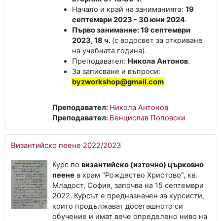
Начало и край на заниманията:
19
септември 2023 - 30 юни 2024
.
Първо занимание: 19 септември
2023, 18 ч.
(с водосвет за откриване
на учебната година).
Преподавател:
Никола Антонов
.
За записване и въпроси:
byzworkshop@gmail.com
Преподавател:
Никола Антонов
Преподавател:
Венцислав Поповски
Византийско пеене 2022/2023
Курс по
византийско (източно) църковно
пеене
в храм "Рождество Христово", кв.
Младост, София, започва на 15 септември
2022. Курсът е предназначен за курсисти,
които продължават досегашното си
обучение и имат вече определено ниво на