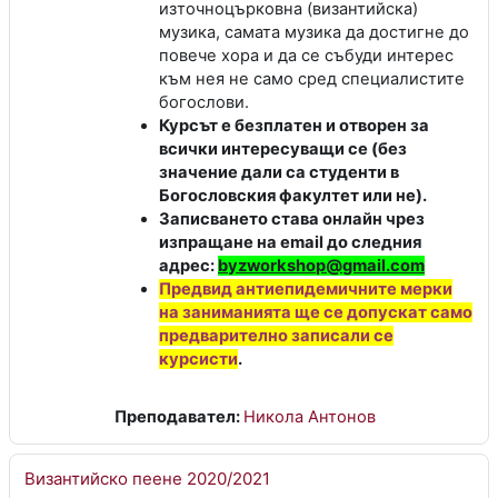
източноцърковна (византийска)
музика, самата музика да достигне до
повече хора и да се събуди
интерес
към нея не само сред специалистите
богослови.
Курсът е безплатен и отворен за
всички интересуващи се (без
значение дали са студенти в
Богословския факултет или не).
Записването става онлайн чрез
изпращане на email до следния
адрес:
byzworkshop@gmail.com
Предвид антиепидемичните мерки
на заниманията ще се допускат само
предварително записали се
курсисти
.
Преподавател:
Никола Антонов
Византийско пеене 2020/2021