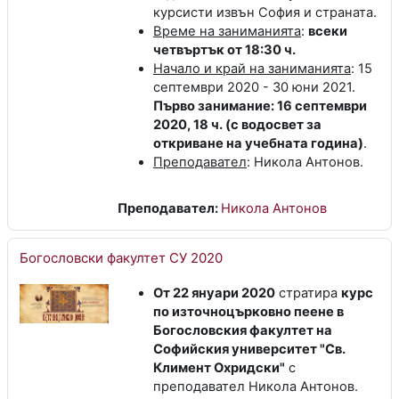
курсисти извън София и страната.
Време на заниманията
:
всеки
четвъртък от 18:30 ч.
Начало и край на заниманията
: 15
септември 2020 - 30 юни 2021.
Първо занимание: 16 септември
2020, 18 ч. (с водосвет за
откриване на учебната година)
.
Преподавател
: Никола Антонов.
Преподавател:
Никола Антонов
Богословски факултет СУ 2020
От 22 януари 2020
стратира
курс
по източноцърковно пеене в
Богословския факултет на
Софийския университет "Св.
Климент Охридски"
с
преподавател Никола Антонов.