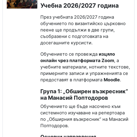
Учебна 2026/2027 година
През учебната 2026/2027 година
обучението по византийско църковно
пеене ще продължи в две групи,
съобразени с подготовката на
досегашните курсисти.
Обучението се провежда
изцяло
онлайн чрез платформата Zoom
, а
учебните материали, нотните текстове,
примерните записи и упражненията се
предоставят в платформата
Moodle
.
Група 1: „Обширен възкресник“
на Манасий Поптодоров
Обучението ще бъде насочено към
системното изучаване на репертоара
по „Обширния възкресник“ на Манасий
Поптодоров.
Основни направления