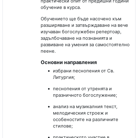
практически опит от предишни години
обучение в курса.
Обучението ще бъде насочено към
разширяване и затвърждаване на вече
изучаван богослужебен репертоар,
задълбочаване на познанията и
развиване на умения за самостоятелно
пеене.
Основни направления
избрани песнопения от Св.
Литургия;
песнопения от утренята и
празничното богослужение;
анализ на музикалния текст,
мелодическия строеж и
особеностите на различните
стилове;
практическото участие в