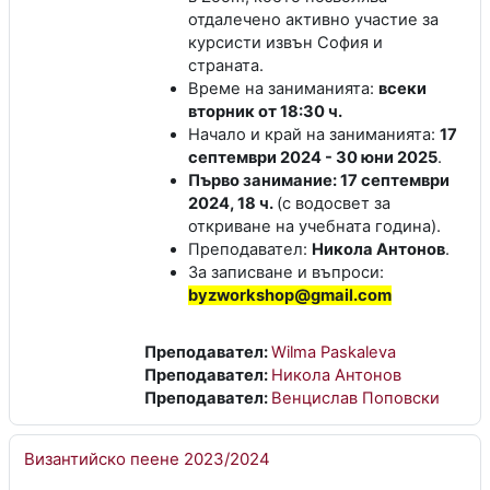
отдалечено активно участие за
курсисти извън София и
страната.
Време на заниманията:
всеки
вторник от 18:30 ч.
Начало и край на заниманията:
17
септември 2024 - 30 юни 2025
.
Първо занимание: 17 септември
2024, 18 ч.
(с водосвет за
откриване на учебната година).
Преподавател:
Никола Антонов
.
За записване и въпроси:
byzworkshop@gmail.com
Преподавател:
Wilma Paskaleva
Преподавател:
Никола Антонов
Преподавател:
Венцислав Поповски
Византийско пеене 2023/2024