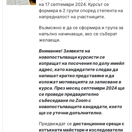
на 17 септември 2024. Курсът се
формира в 2 групи според степента на
напредналост на участниците.
Възможно е да се сформира и група за
напълно начинаещи, ако се съберат
желаещи.
Внимание! Заявките на
новопостъпващи курсисти се
изпращат на посочения по долу имейл
адрес, като кандидатите следва да
напишат кратко представяне и да
изложат мотивацията за записване в
курса. През месец септември 2024 ще
се проведе предварително
събеседване по Zoom с
новопостъпващите кандидати, което
ще се уточни допълнително.
Предвиждат се
дистанционни срещи с
изтъкнати майстори и изследователи