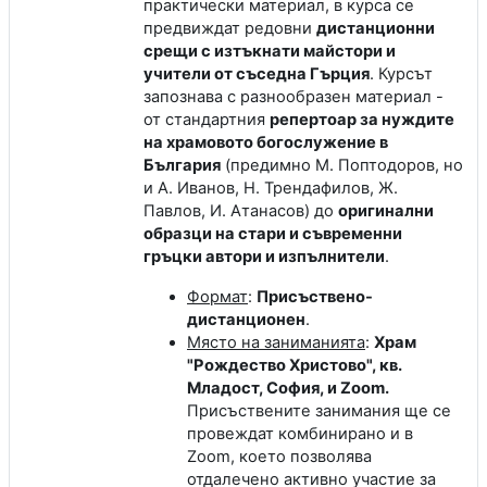
практически материал, в курса се
предвиждат редовни
дистанционни
срещи с изтъкнати майстори и
учители от съседна Гърция
. Курсът
запознава с разнообразен материал -
от стандартния
репертоар за нуждите
на храмовото богослужение в
България
(предимно М. Поптодоров, но
и А. Иванов, Н. Трендафилов, Ж.
Павлов, И. Атанасов) до
оригинални
образци на стари и съвременни
гръцки автори и изпълнители
.
Формат
:
Присъствено-
дистанционен
.
Място на заниманията
:
Храм
"Рождество Христово", кв.
Младост, София, и Zoom.
Присъствените занимания ще се
провеждат комбинирано и в
Zoom, което позволява
отдалечено активно участие за