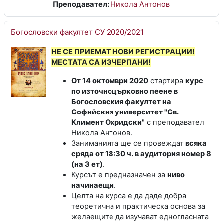
Преподавател:
Никола Антонов
Богословски факултет СУ 2020/2021
НЕ СЕ ПРИЕМАТ НОВИ РЕГИСТРАЦИИ!
МЕСТАТА СА ИЗЧЕРПАНИ!
От 14 октомври 2020
стартира
курс
по източноцърковно пеене в
Богословския факултет на
Софийския университет "Св.
Климент Охридски"
с преподавател
Никола Антонов.
Заниманията ще се провеждат
всяка
сряда от 18:30 ч. в аудитория номер 8
(на 3 ет)
.
Курсът е предназначен за
ниво
начинаещи
.
Целта на курса е да даде добра
теоретична и практическа основа за
желаещите да изучават едногласната