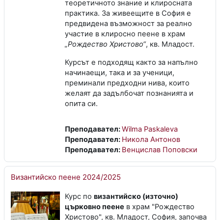
теоретичното знание и клиросната
практика. За живеещите в София е
предвидена възможност за реално
участие в клиросно пеене в храм
„Рождество Христово“
, кв. Младост.
Курсът е подходящ както за напълно
начинаещи, така и за ученици,
преминали предходни нива, които
желаят да задълбочат познанията и
опита си.
Преподавател:
Wilma Paskaleva
Преподавател:
Никола Антонов
Преподавател:
Венцислав Поповски
Византийско пеене 2024/2025
Курс по
византийско (източно)
църковно пеене
в храм "Рождество
Христово", кв. Младост, София, започва