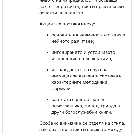
нивото на напредналост и обхваща
както теоретични, така и практически
аспекти на пеенето.
Акцент се поставя върху:
основите на невмената нотация и
нейното разчитане;
интонирането и устойчивото
изпълнение на исократима;
изграждането на слухова
интуиция за ладовата система и
характерните мелодични
формули;
работата с репертоар от
осмогласника, минея, триода и
други богослужебни книги.
Особено внимание се отделя на стила,
звуковата естетика и връзката между