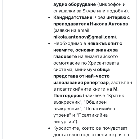
аудио оборудване
(микрофон и
слушалки за Skype или подобни).
Кандидатстване
: чрез
интервю с
преподавателя Никола Антонов
(заявки на email
nikola.antonov@gmail.com
).
Необходимо е
някакъв опит с
невмите
,
основни знания за
гласовете
на византийското
осмогласие по Хрисантовата
система, минимум
обща
представа от най-често
използвания репертоар
, застъпен
в псалтикийните книги на
М.
Поптодоров
(най-вече "Кратък
възкресник", "Обширен
възкресник", "Псалтикийна
утрена" и "Псалтикийна
литургия").
Курсистите, които се почувстват
достатъчно подготвени в края на