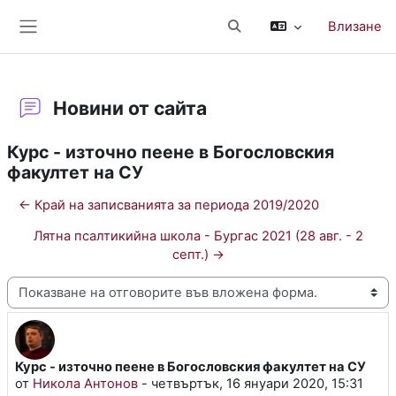
Прескочи на основното съдържание
Влизане
Превключване при въвеж
Страничен панел
Новини от сайта
Курс - източно пеене в Богословския
факултет на СУ
← Край на записванията за периода 2019/2020
Лятна псалтикийна школа - Бургас 2021 (28 авг. - 2
септ.) →
Начин на показване
Курс - източно пеене в Богословския факултет на СУ
Number of replies: 0
от
Никола Антонов
-
четвъртък, 16 януари 2020, 15:31