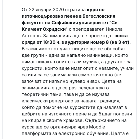
От 22 януари 2020 стратира
курс по
източноцърковно пеене в Богословския
факултет на Софийския университет "Св.
Климент Охридски"
с преподавател Никола
Антонов. Заниманията ще се провеждат
всяка
сряда от 18:30 ч. в аудитория номер 8 (на 3 ет).
В зависимост от участниците ще се обособят
две групи - една за напълно начинаещи, които
нямат никакъв опит с тази музика, а другата - за
курсисти, които вече имат опит с невмите, учили
са или са се занимавали самостоятелно (не
започват от напълно нулево ниво). Целта на
заниманията е да се разглеждат както
теоретични теми, така и да се изучава
класически репертоар за нашата традиция,
който да помогне на курсистите да навлязат в
дебрите на източното пеене и да бъдат полезни
на клира в своите храмове. Съдържанието на
курса ще се организира чрез Moodle -
платформата за електронно обучение. Целта е