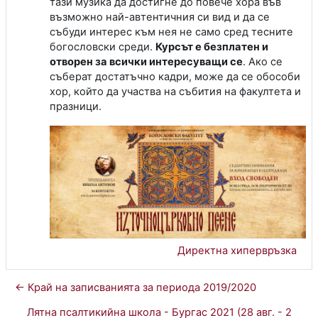
тази музика да достигне до повече хора във
възможно най-автентичния си вид и да се
събуди интерес към нея не само сред тесните
богословски среди.
Курсът е безплатен и
отворен за всички интересуващи се
. Ако се
съберат достатъчно кадри, може да се обособи
хор, който да участва на събития на факултета и
празници.
Директна хипервръзка
← Край на записванията за периода 2019/2020
Лятна псалтикийна школа - Бургас 2021 (28 авг. - 2