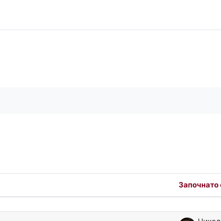
 във форумите
Започнато 
f 5 discussions