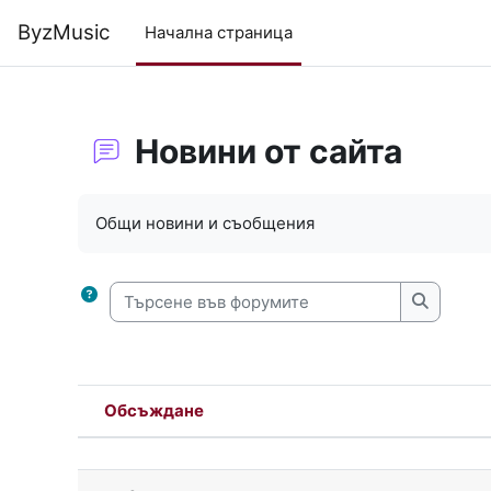
Прескочи на основното съдържание
ByzMusic
Начална страница
Новини от сайта
Изисквания за завършване
Общи новини и съобщения
Търсене във форумите
Търсене
Обсъждане
Състояние
List of discussions. Showing 5 o