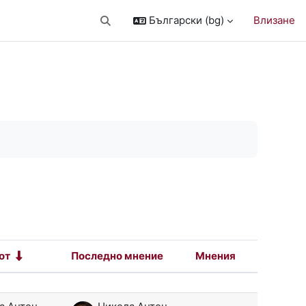
Български ‎(bg)‎
Влизане
Превключване при въвеждане на търсе
от
Последно мнение
Мнения
Действия